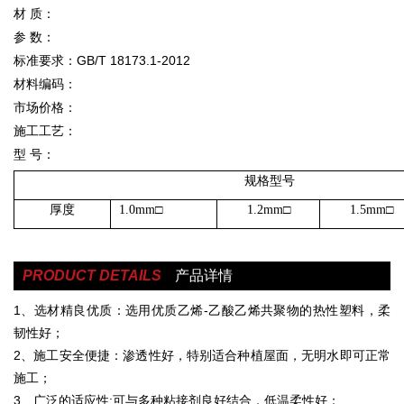
材 质：
参 数：
标准要求：GB/T 18173.1-2012
材料编码：
市场价格：
施工工艺：
型 号：
规格型号
厚度
1.0mm
□
1.2mm
□
1.5mm
□
PRODUCT DETAILS
产品详情
1、选材精良优质：选用优质乙烯-乙酸乙烯共聚物的热性塑料，柔
韧性好；
2、施工安全便捷：渗透性好，特别适合种植屋面，无明水即可正常
施工；
3、广泛的适应性:可与多种粘接剂良好结合，低温柔性好；